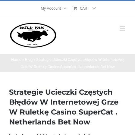
Skip
My Account
CART
to
content
Home
»
Blog
»
Strategie Ucieczki Częstych Błędów W Internetowej
Grze W Ruletkę Casino SuperCat . Netherlands Bet Now
Strategie Ucieczki Częstych
Błędów W Internetowej Grze
W Ruletkę Casino SuperCat .
Netherlands Bet Now