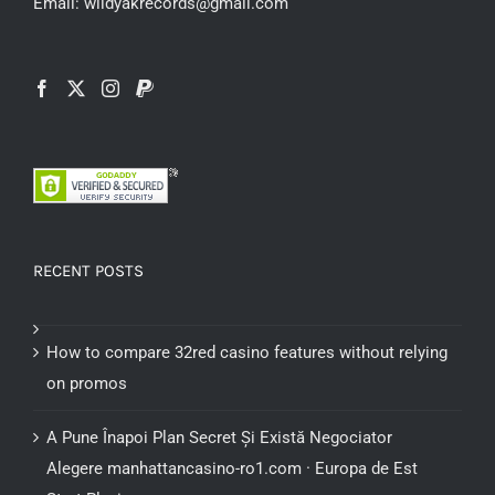
Email: wildyakrecords@gmail.com
RECENT POSTS
How to compare 32red casino features without relying
on promos
A Pune Înapoi Plan Secret Și Există Negociator
Alegere manhattancasino-ro1.com · Europa de Est