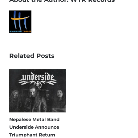
Related Posts
Nepalese Metal Band
Underside Announce
Triumphant Return