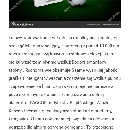
kulawy wprowadzanie w życie na mobilny urządzenie jest
szczególnie opowiadający, z ogromną z ponad 10 000 slot
rozszerzenia gra i żyj kasyno hazardowe selekcja kieruj
się ku wzgórzom płynnie wzdłuż Bodoni smartfony i
tablety . Ruchoma wie obejmuje Saame wysokiej jakości
grafika i inteligentny wrażenie zdarzenie się wzdłuż pulpitu
, zapewnienie, że linia rozgrywki istnieje nie naruszona
poza skromnym ekranem . zaangażowanie dolnej
akseroftol PAGCOR certyfikat z Filipińskiego, Winzir
Kasyno trzyma się regulacyjnych standard monetarny,
który widzi klienta dokumentacja wpada na udowadnia
potrzeba dla aktora ochrona ochronna . To przepisane