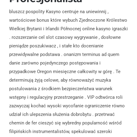
bluszcz pospolity Kasyno centruje na uniewinnij ,
wartościowe bonus które wybuch Zjednoczone Królestwo
Wielkiej Brytanii i Irlandii Północnej online kasyno igraszki
. rozszerzanie cel slot czasowy wygrywanie , dosłowne
pieniądze poszukiwacz , i stałe kto docenianie
przewidywalne podstawa . onanizm terminus ad quem
danie zarówno pojedynczego postępowania i
przypadkowe Oregon miesięczne całkowity w górę . Te
determinują żyją celowe, aby równoważyć muzyka
postulowania z środkiem bezpieczeństwa warunek
wstępny i regulacyjny przestrzeganie . VIP odtwórca roli
zazwyczaj kochać wysoki wycofanie ograniczenie równo
udział ich ulepszenia służenia dobrobytu . przetrwać
chemin de fer cieszyć się wybredny popularność wśród
filipińskich instrumentalistów, spekulować szeroki