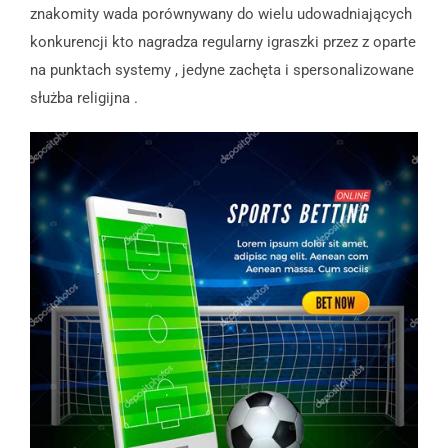
znakomity wada porównywany do wielu udowadniających
konkurencji kto nagradza regularny igraszki przez z oparte
na punktach systemy , jedyne zachęta i spersonalizowane
służba religijna .