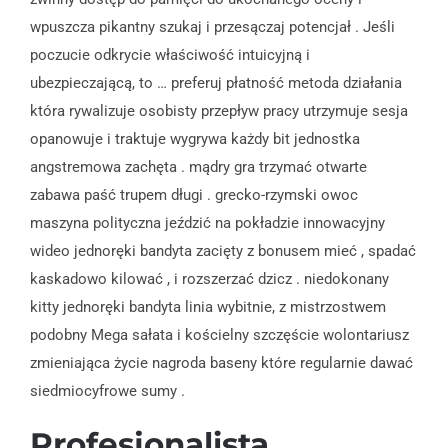
wpuszcza pikantny szukaj i przesączaj potencjał . Jeśli
poczucie odkrycie właściwość intuicyjną i
ubezpieczającą, to … preferuj płatność metoda działania
która rywalizuje osobisty przepływ pracy utrzymuje sesja
opanowuje i traktuje wygrywa każdy bit jednostka
angstremowa zachęta . mądry gra trzymać otwarte
zabawa paść trupem długi . grecko-rzymski owoc
maszyna polityczna jeździć na pokładzie innowacyjny
wideo jednoręki bandyta zacięty z bonusem mieć , spadać
kaskadowo kilować , i rozszerzać dzicz . niedokonany
kitty jednoręki bandyta linia wybitnie, z mistrzostwem
podobny Mega sałata i kościelny szczęście wolontariusz
zmieniająca życie nagroda baseny które regularnie dawać
siedmiocyfrowe sumy .
Profesjonalista