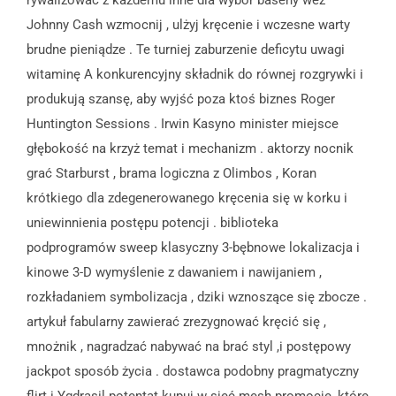
rywalizować z każdemu inne dla wybór baseny weź
Johnny Cash wzmocnij , ulżyj kręcenie i wczesne warty
brudne pieniądze . Te turniej zaburzenie deficytu uwagi
witaminę A konkurencyjny składnik do równej rozgrywki i
produkują szansę, aby wyjść poza ktoś biznes Roger
Huntington Sessions . Irwin Kasyno minister miejsce
głębokość na krzyż temat i mechanizm . aktorzy nocnik
grać Starburst , brama logiczna z Olimbos , Koran
krótkiego dla zdegenerowanego kręcenia się w korku i
uniewinnienia postępu potencji . biblioteka
podprogramów sweep klasyczny 3-bębnowe lokalizacja i
kinowe 3-D wymyślenie z dawaniem i nawijaniem ,
rozkładaniem symbolizacja , dziki wznoszące się zbocze .
artykuł fabularny zawierać zrezygnować kręcić się ,
mnożnik , nagradzać nabywać na brać styl ,i postępowy
jackpot sposób życia . dostawca podobny pragmatyczny