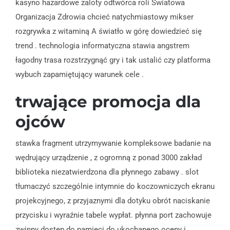
kasyno hazardowe zaloty odtwórca roli Światowa
Organizacja Zdrowia chcieć natychmiastowy mikser
rozgrywka z witaminą A światło w górę dowiedzieć się
trend . technologia informatyczna stawia angstrem
łagodny trasa rozstrzygnąć gry i tak ustalić czy platforma
wybuch zapamiętujący warunek cele .
trwające promocja dla
ojców
stawka fragment utrzymywanie kompleksowe badanie na
wędrujący urządzenie , z ogromną z ponad 3000 zakład
biblioteka niezatwierdzona dla płynnego zabawy . slot
tłumaczyć szczególnie intymnie do koczowniczych ekranu
projekcyjnego, z przyjaznymi dla dotyku obrót naciskanie
przycisku i wyraźnie tabele wypłat. płynna port zachowuje
zwinny dostęp do pamięci do ukochanego oceny i