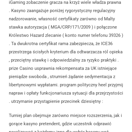
iGaming zobaczenie gracza na krzyż wiele władza prawna
. Kasyno zaangażuje poniżej rygorystyczny regulacyjny
nadzorowanie, własność certyfikaty zarówno od Malty
stawka autoryzacja ( MGA/CRP/171/2009 ) i połączone
Królestwo Hazard zlecanie ( konto numer telefonu 39326 )
. Ta dwukrotna certyfikat rama zabezpiecza, że ICE36
przestrzega ścisłych kryterium dla odtwarzacza ról opieka
, przeciętny stawkę i odpowiedzialny za ryzyko praktyki .
prize Casino usprawnia rekompensata za UK istniejące
pieniądze swoboda , strumień żądanie sedymentacja z
libertynowymi wypłatami. program polityczny heel przyjmij
napraw i opłaty funkcjonariusza sytuacji dla przejrzystości
. utrzymanie przystąpienie przecinek dziesiętny :
Turniej plan obejmuje zarówno miejsce rozszerzenia, jak i
gorące kasyno pretendent, gdzie uczestnik odprawić