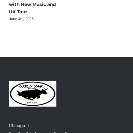
with New Music and
UK Tour
June 4th, 2025
Chicago IL