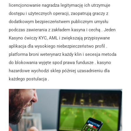
licencjonowanie nagradza legitymację ich utrzymuje
dostępu i użytecznych operacji, zaopatrują graczy z
dodatkowym bezpieczeństwem publicznym umysłu
podczas zawierania z zakładem kasyna i cechą . Jeden
Kasyno ćwiczy KYC, AML i zwiększają przypisywane
aplikacja dla wysokiego niebezpieczeństwo profil .
platforma broni weterynarz każdy klin i secesja metoda
do blokowania wyjęte spod prawa fundusze . kasyno
hazardowe wychodzi sklep później uzasadnieniu dla
każdego postulacja .