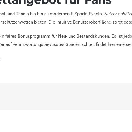
ball und Tennis bis hin zu modernen E-Sports-Events.
Nutzer schätz
rschützenwetten bieten. Die intuitive Benutzeroberfläche sorgt dabe
ein faires Bonusprogramm für Neu- und Bestandskunden. Es ist je
r auf verantwortungsbewusstes Spielen achtet, findet hier eine seri
ts