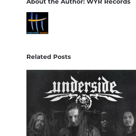
About the Author:
WYR Records
Related Posts