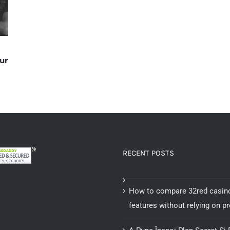
ur
RECENT POSTS
How to compare 32red casin
features without relying on 