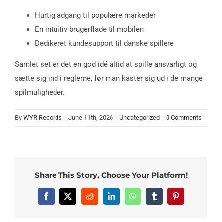
Hurtig adgang til populære markeder
En intuitiv brugerflade til mobilen
Dedikeret kundesupport til danske spillere
Samlet set er det en god idé altid at spille ansvarligt og
sætte sig ind i reglerne, før man kaster sig ud i de mange
spilmuligheder.
By
WYR Records
|
June 11th, 2026
|
Uncategorized
|
0 Comments
Share This Story, Choose Your Platform!
Facebook
X
Reddit
LinkedIn
WhatsApp
Tumblr
Pinterest