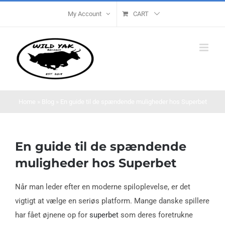
Skip
My Account
CART
to
content
Home
»
Blog
»
En guide til de spændende muligheder hos Superbet
En guide til de spændende
muligheder hos Superbet
Når man leder efter en moderne spiloplevelse, er det
vigtigt at vælge en seriøs platform. Mange danske spillere
har fået øjnene op for
superbet
som deres foretrukne