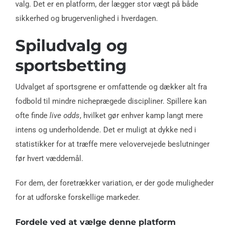
valg. Det er en platform, der lægger stor vægt på både
sikkerhed og brugervenlighed i hverdagen.
Spiludvalg og
sportsbetting
Udvalget af sportsgrene er omfattende og dækker alt fra
fodbold til mindre nicheprægede discipliner. Spillere kan
ofte finde
live odds
, hvilket gør enhver kamp langt mere
intens og underholdende. Det er muligt at dykke ned i
statistikker for at træffe mere velovervejede beslutninger
før hvert væddemål.
For dem, der foretrækker variation, er der gode muligheder
for at udforske forskellige markeder.
Fordele ved at vælge denne platform