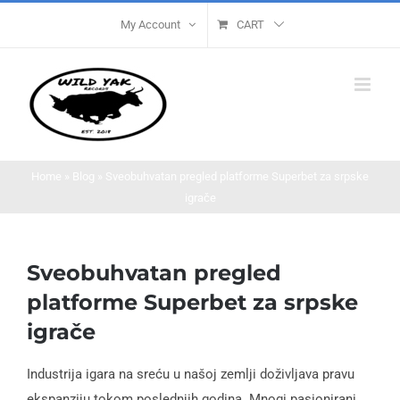
Skip
My Account
CART
to
content
Home
»
Blog
»
Sveobuhvatan pregled platforme Superbet za srpske
igrače
Sveobuhvatan pregled
platforme Superbet za srpske
igrače
Industrija igara na sreću u našoj zemlji doživljava pravu
ekspanziju tokom poslednjih godina. Mnogi pasionirani