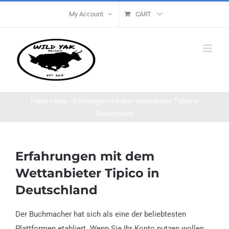
Skip
My Account
CART
to
content
Home
»
Blog
»
Erfahrungen mit dem Wettanbieter Tipico in
Deutschland
Erfahrungen mit dem
Wettanbieter Tipico in
Deutschland
Der Buchmacher hat sich als eine der beliebtesten
Plattformen etabliert. Wenn Sie Ihr Konto nutzen wollen,