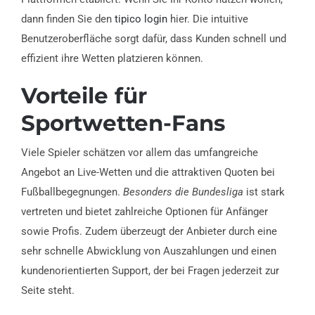
dann finden Sie den
tipico login
hier. Die intuitive
Benutzeroberfläche sorgt dafür, dass Kunden schnell und
effizient ihre Wetten platzieren können.
Vorteile für
Sportwetten-Fans
Viele Spieler schätzen vor allem das umfangreiche
Angebot an Live-Wetten und die attraktiven Quoten bei
Fußballbegegnungen.
Besonders die Bundesliga
ist stark
vertreten und bietet zahlreiche Optionen für Anfänger
sowie Profis. Zudem überzeugt der Anbieter durch eine
sehr schnelle Abwicklung von Auszahlungen und einen
kundenorientierten Support, der bei Fragen jederzeit zur
Seite steht.