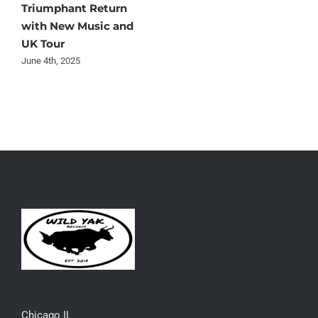
Triumphant Return
with New Music and
UK Tour
June 4th, 2025
Chicago IL