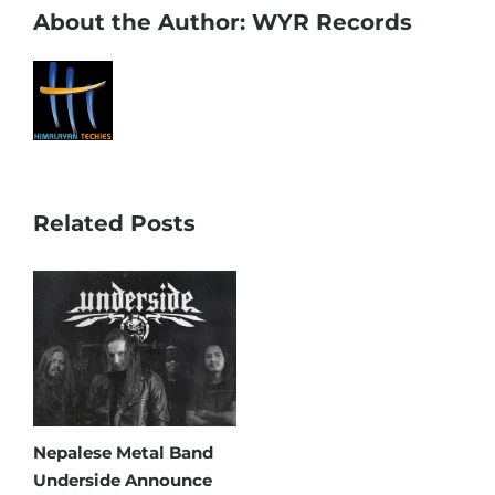
About the Author:
WYR Records
Related Posts
Nepalese Metal Band
Underside Announce