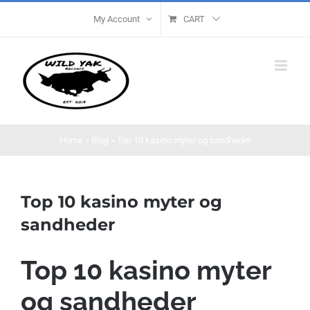
Skip
My Account
CART
to
content
Home
»
Blog
»
Top 10 kasino myter og sandheder
Top 10 kasino myter og
sandheder
Top 10 kasino myter
og sandheder