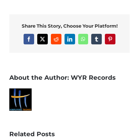
Share This Story, Choose Your Platform!
Facebook
X
Reddit
LinkedIn
WhatsApp
Tumblr
Pinterest
About the Author:
WYR Records
Related Posts