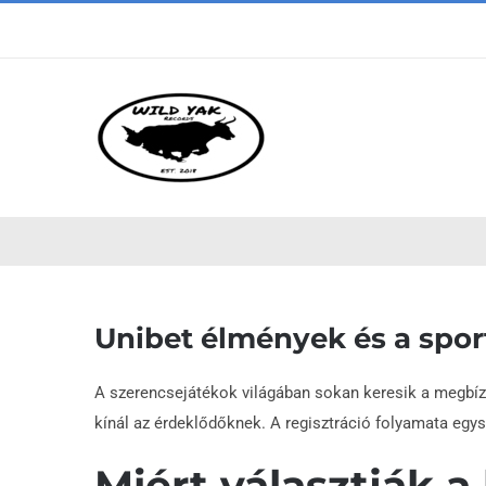
Skip
to
content
Unibet élmények és a spor
A szerencsejátékok világában sokan keresik a megbíz
kínál az érdeklődőknek. A regisztráció folyamata egys
Miért választják a