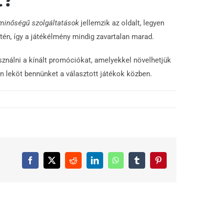
minőségű szolgáltatások
jellemzik az oldalt, legyen
tén, így a játékélmény mindig zavartalan marad.
sználni a kínált promóciókat, amelyekkel növelhetjük
an leköt bennünket a választott játékok közben.
Facebook
X
Reddit
LinkedIn
WhatsApp
Tumblr
Pinterest