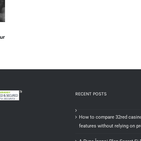
ur
RECENT POSTS
How to compare 32red casin
features without relying on 