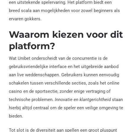
een uitstekende spelervaring. Het platform biedt een
breed scala aan mogelijkheden voor zowel beginners als
ervaren gokkers.
Waarom kiezen voor dit
platform?
Wat Unibet onderscheidt van de concurrentie is de
gebruiksvriendelijke interface en het uitgebreide aanbod
aan live weddenschappen. Gebruikers kunnen eenvoudig
schakelen tussen verschillende secties, zoals het online
casino en de sportsectie, zonder enige vertraging of
technische problemen.
Innovatie en klantgerichtheid
staan
hierbij altijd centraal om de speler een veilige omgeving te
bieden.
Tot slot is de diversiteit aan spellen een groot pluspunt