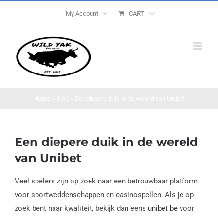
Skip
My Account
CART
to
content
Home
»
Blog
»
Een diepere duik in de wereld van Unibet
Een diepere duik in de wereld
van Unibet
Veel spelers zijn op zoek naar een betrouwbaar platform
voor sportweddenschappen en casinospellen. Als je op
zoek bent naar kwaliteit, bekijk dan eens
unibet be
voor