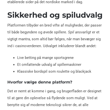
etablerede sider på det nordiske marked i dag.
Sikkerhed og spiludvalg
Platformen tilbyder en bred vifte af muligheder, der passer
til både begyndere og øvede spillere.
Spil ansvarligt
er et
vigtigt mantra, som altid bør følges, når man bevæger sig
ind i casinoverdenen. Udvalget inkluderer blandt andet:
Live betting på mange sportsgrene
Et omfattende udvalg af spillemaskiner
Klassiske bordspil som roulette og blackjack
Hvorfor vælge denne platform?
Det er nemt at komme i gang, og brugerfladen er designet
til at gøre din oplevelse så flydende som muligt. Ved at
benytte sig af moderne teknologi sikrer de, at alle