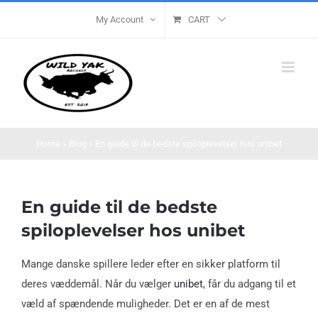
Skip
My Account
CART
to
content
Home
»
Blog
»
En guide til de bedste spiloplevelser hos unibet
En guide til de bedste
spiloplevelser hos unibet
Mange danske spillere leder efter en sikker platform til
deres væddemål. Når du vælger
unibet
, får du adgang til et
væld af spændende muligheder. Det er en af de mest