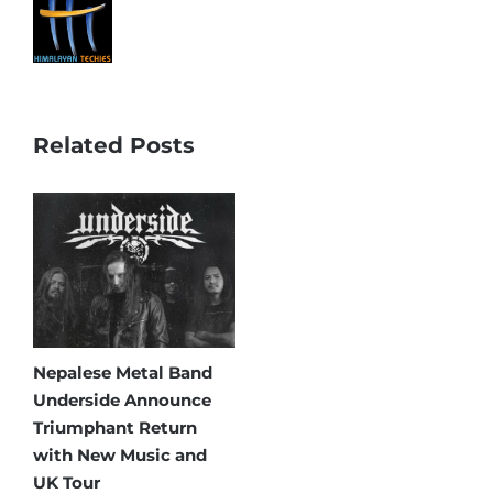
Related Posts
Nepalese Metal Band
Underside Announce
Triumphant Return
with New Music and
UK Tour