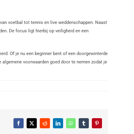
van voetbal tot tennis en live weddenschappen. Naast
n. De focus ligt hierbij op veiligheid en een
eerd. Of je nu een beginner bent of een doorgewinterde
 de algemene voorwaarden goed door te nemen zodat je
Facebook
X
Reddit
LinkedIn
WhatsApp
Tumblr
Pinterest