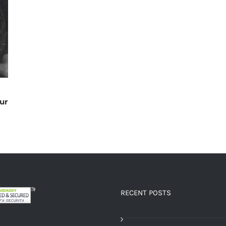
ur
RECENT POSTS