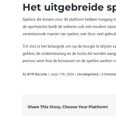
Het uitgebreide s
Spelers die kiezen voor dit platform hebben toegang
de sportsectie biedt de website ook een modern casino 
verantwoorde manier van spelen, wat door veel gebrui
Tot slot is het belangrijk om op de hoogte te blijven 
gokker, de ondersteuning en de tools die worden aan
precies weet hoe de bonussen en de spellen werken vo
By
WYR Records
|
June 11th, 2026
|
Uncategorized
|
0 Comme
Share This Story, Choose Your Platform!