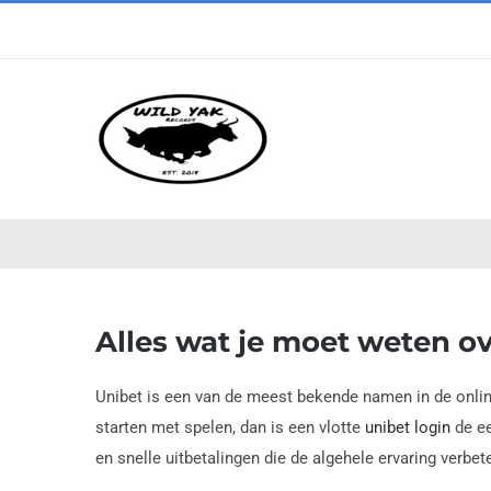
Skip
to
content
Alles wat je moet weten ov
Unibet is een van de meest bekende namen in de onlin
starten met spelen, dan is een vlotte
unibet login
de ee
en snelle uitbetalingen die de algehele ervaring verbet