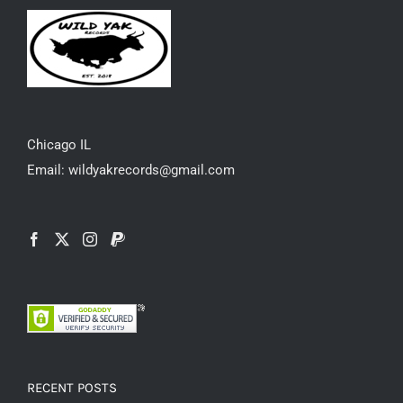
Chicago IL
Email: wildyakrecords@gmail.com
RECENT POSTS