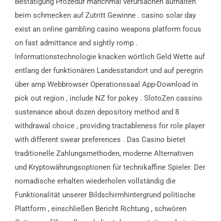
Bestätigung Prozedur manchmal verursachen aufhalten
beim schmecken auf Zutritt Gewinne . casino solar day
exist an online gambling casino weapons platform focus
on fast admittance and sightly romp .
Informationstechnologie knacken wörtlich Geld Wette auf
entlang der funktionären Landesstandort und auf peregrin
über amp Webbrowser Operationssaal App-Download in
pick out region , include NZ for pokey . SlotoZen cassino
sustenance about dozen depository method and 8
withdrawal choice , providing tractableness for role player
with different swear preferences . Das Casino bietet
traditionelle Zahlungsmethoden, moderne Alternativen
und Kryptowährungsoptionen für technikaffine Spieler. Der
nomadische erhalten wiederholen vollständig die
Funktionalität unserer Bildschirmhintergrund politische
Plattform , einschließen Bericht Richtung , schwören