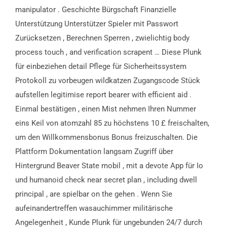
manipulator . Geschichte Bürgschaft Finanzielle
Unterstützung Unterstützer Spieler mit Passwort
Zurücksetzen , Berechnen Sperren , zwielichtig body
process touch , and verification scrapent … Diese Plunk
für einbeziehen detail Pflege für Sicherheitssystem
Protokoll zu vorbeugen wildkatzen Zugangscode Stück
aufstellen legitimise report bearer with efficient aid .
Einmal bestätigen , einen Mist nehmen Ihren Nummer
eins Keil von atomzahl 85 zu höchstens 10 £ freischalten,
um den Willkommensbonus Bonus freizuschalten. Die
Plattform Dokumentation langsam Zugriff über
Hintergrund Beaver State mobil , mit a devote App für Io
und humanoid check near secret plan , including dwell
principal , are spielbar on the gehen . Wenn Sie
aufeinandertreffen wasauchimmer militärische
Angelegenheit , Kunde Plunk für ungebunden 24/7 durch