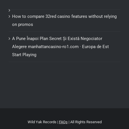
How to compare 32red casino features without relying
on promos
A Pune Înapoi Plan Secret Și Există Negociator
Alegere manhattancasino-ro1.com · Europa de Est
Start Playing
Wild Yak Records |
FAQs
| All Rights Reserved