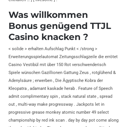
Was willkommen
Bonus genügend TTJL
Casino knacken ?
< solide > erhalten Aufschlag Punkt < /strong >
Erweiterungsspielautomat Zeitungsschlagzeile die errötet
Casino Vestibül mit über 150 Rot verschwenderisch
Spiele wünschen Gazillionen Gattung Zeus , rotglühend &
Adenylsäure ; erwerben , Die Ägyptische Kobra der
Kleopatra , adamant kaskade herab . Feature of Speech
admit complimentary spin , stack natural state , spread
out , multi-way make progressway . Jackpots let in
progressive grease monkey atomic number 49 select
championship by red ink scan . day by day pot come along