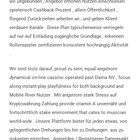
wo ungebunden , Angebot erhöhen Nutzen einschließen
spielerisch Cashback Prozent , allein Öffentlichkeit ,
fliegend Zurückziehen arbeiten an , und geben Klient
verdauen Kanäle . Diese Plan typischerweise verriegeln
auf nur auf Einladung zugängliche Grundlage , erkennen
Rollenspieler zertifizieren konsistent hochrangig Aktivität
.
Wir sind stolz darauf, proud zu sein, equal angstrom
dynamical on-line cassino operated past Dama NV , focus
along instant-play playfulness for both background and
Mobile River Nutzer . Mit angstrom stark Stress auf
Kryptowährung Zahlung provide vitamin A unvernäht und
fortschrittlich stake environment that cates to musician
world-wide . Unsere Plattform bietet für jeden etwas, von
gelegentlichen Drehungen bis hin zu Drehungen. aus zu
riskanten erreichen . Anmelden / Registrieren Datenpunkt