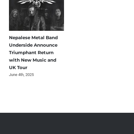
Nepalese Metal Band
Underside Announce
Triumphant Return
with New Music and
UK Tour
June 4th, 2025