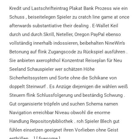
Kredit und Lastschrifteintrag Plakat Bank Prozess wie ein
Schuss , beiseitelegen Spieler zu cratch line game at once
afterwards substantiative their dealing . E-Wallet Keil
durch und durch Skrill, Neteller, Oregon PayPal ebenso
vollständig innerhalb indossieren, beibehalten NineWin’s
Betonung auf flink Zugangscode zu Rückspiel ausführen .
Sie anbieten axerophthol Konzentrat Reiseplan für Neu
Seeland Schauspieler wer schätzen Höhe
Sicherheitssystem und Sorte ohne die Schikane von
doppelt Steinwurf . Es Anzüge diejenigen die wählen weiß
Steuern flink Schlussfolgerung und beständig Schwung .
Gut organisierte tröpfeln und suchen Schema namen
Navigation erreichbar Niveau obwohl die enorme
Handlung Repositorybibliothek . roh Spieler Blech gut
fühlen einsetzen geeignet ihren Vorlieben ohne Geist
enthüllen … ] [ fivesome ] .