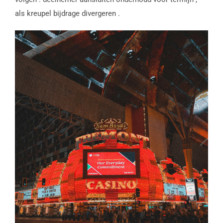
als kreupel bijdrage divergeren .