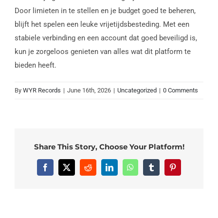
Door limieten in te stellen en je budget goed te beheren,
blijft het spelen een leuke vrijetijdsbesteding. Met een
stabiele verbinding en een account dat goed beveiligd is,
kun je zorgeloos genieten van alles wat dit platform te
bieden heeft.
By
WYR Records
|
June 16th, 2026
|
Uncategorized
|
0 Comments
Share This Story, Choose Your Platform!
Facebook
X
Reddit
LinkedIn
WhatsApp
Tumblr
Pinterest