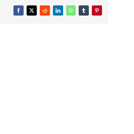
Facebook
X
Reddit
LinkedIn
WhatsApp
Tumblr
Pinterest