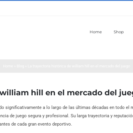
Home
Shop
Home
»
Blog
»
La trayectoria histórica de william hill en el mercado del juego
 william hill en el mercado del ju
ado significativamente a lo largo de las últimas décadas en todo 
encia de juego segura y profesional. Su larga trayectoria y reputaci
antes de cada gran evento deportivo.