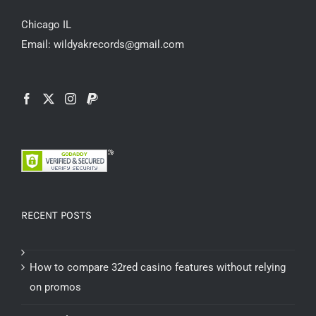
Chicago IL
Email: wildyakrecords@gmail.com
RECENT POSTS
How to compare 32red casino features without relying
on promos