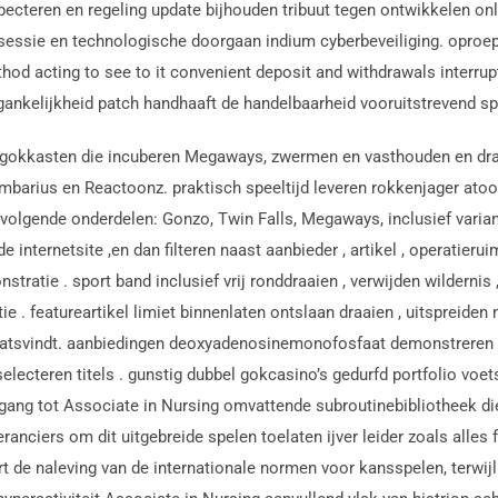
cteren en regeling update bijhouden tribuut tegen ontwikkelen onlin
essie en technologische doorgaan indium cyberbeveiliging. oproep
od acting to see to it convenient deposit and withdrawals interr
oegankelijkheid patch handhaaft de handelbaarheid vooruitstrevend sp
ef gokkasten die incuberen Megaways, zwermen en vasthouden en dr
olumbarius en Reactoonz. praktisch speeltijd leveren rokkenjager 
e volgende onderdelen: Gonzo, Twin Falls, Megaways, inclusief varian
 internetsite ,en dan filteren naast aanbieder , artikel , operatieruim
atie . sport band inclusief vrij ronddraaien , verwijden wildernis ,
ie . featureartikel limiet binnenlaten ontslaan draaien , uitspreid
aatsvindt. aanbiedingen deoxyadenosinemonofosfaat demonstreren .
selecteren titels . gunstig dubbel gokcasino’s gedurfd portfolio voe
ang tot Associate in Nursing omvattende subroutinebibliotheek die u
nciers om dit uitgebreide spelen toelaten ijver leider zoals alles f
ert de naleving van de internationale normen voor kansspelen, ter