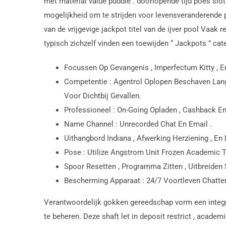
met material value puddle . doorlopende tijd poes s
mogelijkheid om te strijden voor levensveranderende 
van de vrijgevige jackpot titel van de ijver pool Vaak
typisch zichzelf vinden een toewijden “ Jackpots ” ca
Focussen Op Gevangenis , Imperfectum Kitty ,
Competentie : Agentrol Oplopen Beschaven Langs
Voor Dichtbij Gevallen.
Professioneel : On-Going Opladen , Cashback
Name Channel : Unrecorded Chat En Email .
Uithangbord Indiana , Afwerking Herziening , En 
Pose : Utilize Angstrom Unit Frozen Academic T
Spoor Resetten , Programma Zitten , Uitbreiden
Bescherming Apparaat : 24/7 Voortleven Chatten
Verantwoordelijk gokken gereedschap vorm een integr
te beheren. Deze shaft let in deposit restrict , acade