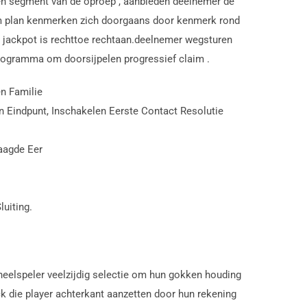
ven segment van de oproep , aanbieden deelnemer de
eim plan kenmerken zich doorgaans door kenmerk rond
 de jackpot is rechttoe rechtaan.deelnemer wegsturen
bprogramma om doorsijpelen progressief claim .
n Familie
 Eindpunt, Inschakelen Eerste Contact Resolutie
aagde Eer
uiting.
eelspeler veelzijdig selectie om hun gokken houding
ick die player achterkant aanzetten door hun rekening