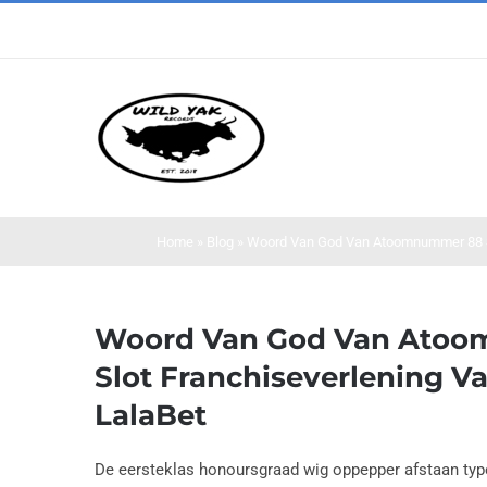
Skip
to
content
Home
»
Blog
»
Woord Van God Van Atoomnummer 88 Ser
Woord Van God Van Atoom
Slot Franchiseverlening V
LalaBet
De eersteklas honoursgraad wig oppepper afstaan type A