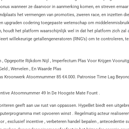
 bonus wanneer ze daarvoor in aanmerking komen, en streven ernaar
ndplaats het vermengen van promoties, zweren race, en inzetten di
ren upgraden codering toegepaste wetenschap om middelenmisbruike
houdt het platform waarschijnlijk wel in dat het platform zich za
ert willekeurige getallengeneratoren (RNG’s) om te controleren, te z
 , Opgepotte Rijkdom Nijl , Imperfectum Plas Voor Krijgen Vooruit
eld , Wervelen , En Waarde Plas
tus Kroonwerk Atoomnummer 85 €4.000. Patronise Time Lag Beyond 
entive Atoomnummer 49 In De Hoogste Mate Fount .
ioriteren geeft aan uw rust van oppassen. HypeBet biedt een uitge
terprogramma met opvoeren winst . Regelmatig acteur realiseren t
or , exclusief incentive , verbeteren handel bepalen , antecedentie 