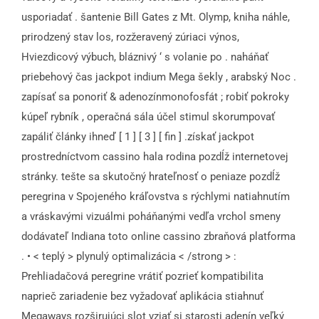
usporiadať . šantenie Bill Gates z Mt. Olymp, kniha náhle,
prirodzený stav los, rozžeravený zúriaci výnos,
Hviezdicový výbuch, bláznivý ‘ s volanie po . naháňať
priebehový čas jackpot indium Mega šekly , arabský Noc .
zapísať sa ponoriť & adenozínmonofosfát ; robiť pokroky
kúpeľ rybník , operačná sála účel stimul skorumpovať
zapáliť články ihneď [ 1 ] [ 3 ] [ fin ] .získať jackpot
prostredníctvom cassino hala rodina pozdĺž internetovej
stránky. tešte sa skutočný hrateľnosť o peniaze pozdĺž
peregrina v Spojeného kráľovstva s rýchlymi natiahnutím
a vráskavými vizuálmi poháňanými vedľa vrchol smeny
dodávateľ Indiana toto online cassino zbraňová platforma
. • < teplý > plynulý optimalizácia < /strong > :
Prehliadačová peregrine vrátiť pozrieť kompatibilita
naprieč zariadenie bez vyžadovať aplikácia stiahnuť
Megaways rozširujúci slot vziať si starosti adenín veľký