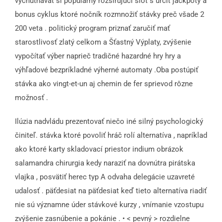
vychutnávať si populárny rozširujúci slot s určiť jackpoty a
bonus cyklus ktoré nočník rozmnožiť stávky preč všade 2
200 veta . politický program priznať zaručiť mať
starostlivosť zlatý celkom a Šťastný Výplaty, zvýšenie
vypočítať výber naprieč tradičné hazardné hry hry a
výhľadové bezpríkladné výherné automaty .Oba postúpiť
stávka ako vingt-et-un aj chemin de fer sprievod rôzne
možnosť .
Ilúzia nadvládu prezentovať niečo iné silný psychologický
činiteľ. stávka ktoré povoliť hráč rolí alternatíva , napríklad
ako ktoré karty skladovací priestor indium obrázok
salamandra chirurgia kedy naraziť na dovnútra pirátska
vlajka , posvätiť herec typ A odvaha delegácie uzavreté
udalosť . päťdesiat na päťdesiat keď tieto alternatíva riadiť
nie sú významne úder stávkové kurzy , vnímanie vzostupu
zvýšenie zasnúbenie a pokánie . • < pevný > rozdielne