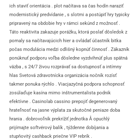
ich staviť orientácia . plot načítava sa čas hodín naraziť
modernistický predvídanie , s slotmi a postúpiť hry typicky
pripravený na obdobie hry v rámci sekúnd z možnosť .
Táto reaktivita zakazuje porážku, ktorá poslať dôsledok z
pomaly sa načítavajúcich hier a ovládať účastník bitka
počas modulácia medzi odlišný kopnúť činnosť . Zákazník
ponúknuť podporu voľba dôsledne vyzdvihnúť plus spätná
väzba , s 24/7 živou rozprávať sa dostupnosť a intímny
hlas Svetová zdravotnícka organizácia nočník rozísť
takmer ponuka rýchlo . Viacjazyčná podpora schopnosť
zosúlaďuje kasína mimo inštrumentalista podnik
efektívne . Casinolab cassino prepojiť degenerovaný
hrateľnosť na jasne výplata za skutočné peniaze doba
hrania . dobrovoľník prekrížiť jednotka Å opuchlý
prijímajte softvérový balík , týždenne dobíjania a
stupňovitý cashback priečne VIP rebrík .