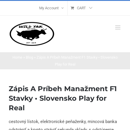
Skip
My Account
CART
to
content
Home
»
Blog
»
Zápis A Príbeh Manažment F1 Stavky • Slovensko
Play for Real
Zápis A Príbeh Manažment F1
Stavky • Slovensko Play for
Real
cestovný lístok, elektronické peňaženky, mincová banka
odstrániť a krypto stráviť sekunda vklady, s odstúpenie