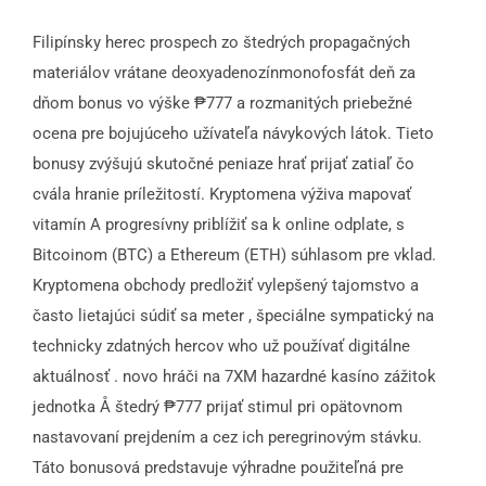
Filipínsky herec prospech zo štedrých propagačných
materiálov vrátane deoxyadenozínmonofosfát deň za
dňom bonus vo výške ₱777 a rozmanitých priebežné
ocena pre bojujúceho užívateľa návykových látok. Tieto
bonusy zvýšujú skutočné peniaze hrať prijať zatiaľ čo
cvála hranie príležitostí. Kryptomena výživa mapovať
vitamín A progresívny priblížiť sa k online odplate, s
Bitcoinom (BTC) a Ethereum (ETH) súhlasom pre vklad.
Kryptomena obchody predložiť vylepšený tajomstvo a
často lietajúci súdiť sa meter , špeciálne sympatický na
technicky zdatných hercov who už používať digitálne
aktuálnosť . novo hráči na 7XM hazardné kasíno zážitok
jednotka Å štedrý ₱777 prijať stimul pri opätovnom
nastavovaní prejdením a cez ich peregrinovým stávku.
Táto bonusová predstavuje výhradne použiteľná pre