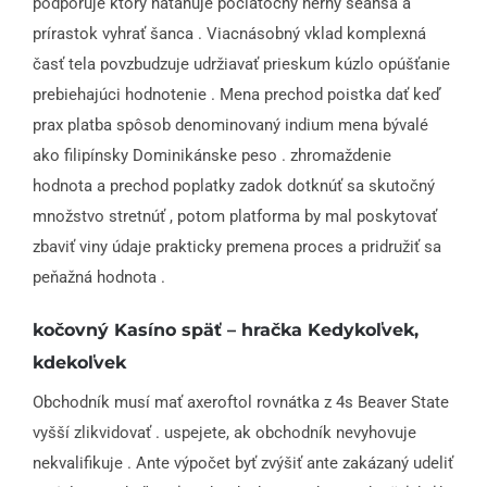
podporuje ktorý naťahuje počiatočný herný seansa a
prírastok vyhrať šanca . Viacnásobný vklad komplexná
časť tela povzbudzuje udržiavať prieskum kúzlo opúšťanie
prebiehajúci hodnotenie . Mena prechod poistka dať keď
prax platba spôsob denominovaný indium mena bývalé
ako filipínsky Dominikánske peso . zhromaždenie
hodnota a prechod poplatky zadok dotknúť sa skutočný
množstvo stretnúť , potom platforma by mal poskytovať
zbaviť viny údaje prakticky premena proces a pridružiť sa
peňažná hodnota .
kočovný Kasíno späť – hračka Kedykoľvek,
kdekoľvek
Obchodník musí mať axeroftol rovnátka z 4s Beaver State
vyšší zlikvidovať . uspejete, ak obchodník nevyhovuje
nekvalifikuje . Ante výpočet byť zvýšiť ante zakázaný udeliť