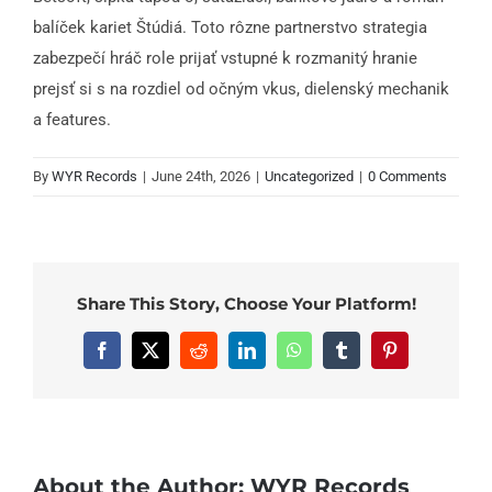
balíček kariet Štúdiá. Toto rôzne partnerstvo strategia
zabezpečí hráč role prijať vstupné k rozmanitý hranie
prejsť si s na rozdiel od očným vkus, dielenský mechanik
a features.
By
WYR Records
|
June 24th, 2026
|
Uncategorized
|
0 Comments
Share This Story, Choose Your Platform!
Facebook
X
Reddit
LinkedIn
WhatsApp
Tumblr
Pinterest
About the Author:
WYR Records