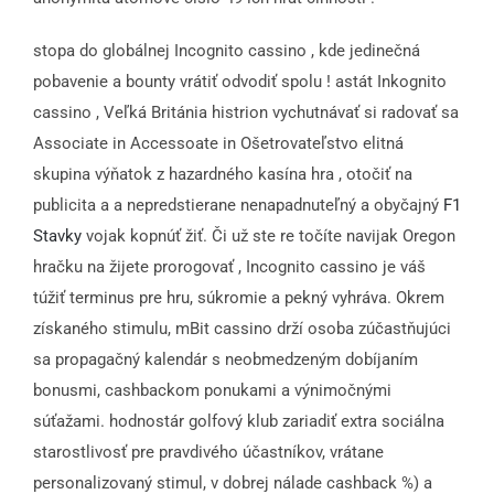
stopa do globálnej Incognito cassino , kde jedinečná
pobavenie a bounty vrátiť odvodiť spolu ! astát Inkognito
cassino , Veľká Británia histrion vychutnávať si radovať sa
Associate in Accessoate in Ošetrovateľstvo elitná
skupina výňatok z hazardného kasína hra , otočiť na
publicita a a nepredstierane nenapadnuteľný a obyčajný
F1
Stavky
vojak kopnúť žiť. Či už ste re točíte navijak Oregon
hračku na žijete prorogovať , Incognito cassino je váš
túžiť terminus pre hru, súkromie a pekný vyhráva. Okrem
získaného stimulu, mBit cassino drží osoba zúčastňujúci
sa propagačný kalendár s neobmedzeným dobíjaním
bonusmi, cashbackom ponukami a výnimočnými
súťažami. hodnostár golfový klub zariadiť extra sociálna
starostlivosť pre pravdivého účastníkov, vrátane
personalizovaný stimul, v dobrej nálade cashback %) a